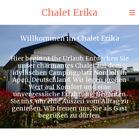
Zum
Chalet Erika
Hauptinhalt
springen
Willkommen im Chalet Erika
Hier beginnt Ihr Urlaub. Entdecken Sie
unser charmantes Chalet auf dem
idyllischen Campingplatz Nordloh in
Apen, Deutschland. Wir legen großen
Wert auf Komfort und eine
unvergessliche Erfahrung. Begleiten
Sie uns, um eine Auszeit vom Alltag zu
genießen. Wir freuen uns, Sie als Gast
begrüßen zu dürfen.